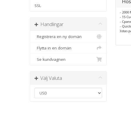
Hos
SSL
- 2000
- 15 C
- Cpan
Handlingar
- Quick
listas 
Registrera en ny domän
Flytta in en domän
Se kundvagnen
Välj Valuta