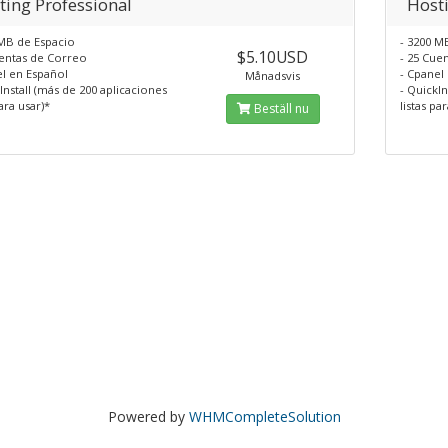
ting Professional
Host
 MB de Espacio
- 3200 M
$5.10USD
uentas de Correo
- 25 Cue
el en Español
- Cpanel
Månadsvis
Install (más de 200 aplicaciones
- QuickIn
para usar)*
listas pa
Beställ nu
Powered by
WHMCompleteSolution