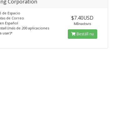
ing Corporation
B de Espacio
$7.40USD
ntas de Correo
 en Español
Månadsvis
stall (más de 200 aplicaciones
ra usar)*
Beställ nu