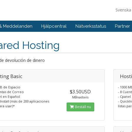
Svensk
 & Meddelanden
Hjälpcentral
Nätverksstatus
Partner
ared Hosting
de devolución de dinero
ting Basic
Host
MB de Espacio
- 1000 M
$3.50USD
entas de Correo
- 8 Cuen
el en Español
- Cpanel
Månadsvis
Install (más de 200 aplicaciones
- QuickIn
para usar)*
listas pa
Beställ nu