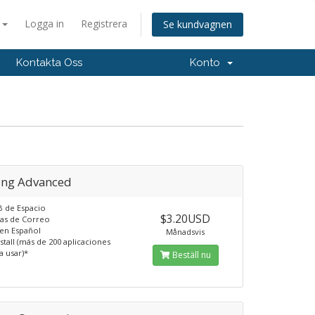
a
Logga in
Registrera
Se kundvagnen
Kontakta Oss
Konto
ing Advanced
B de Espacio
$3.20USD
tas de Correo
 en Español
Månadsvis
stall (más de 200 aplicaciones
ra usar)*
Beställ nu