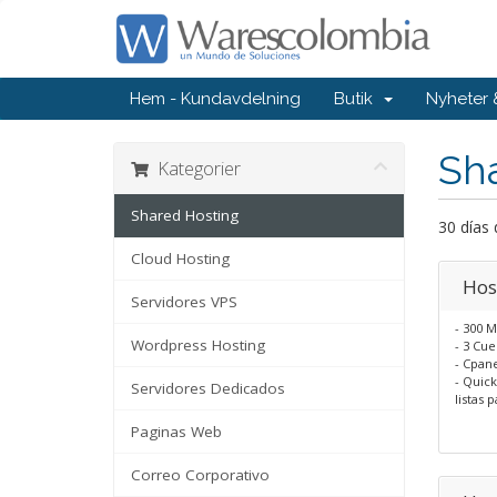
Hem - Kundavdelning
Butik
Nyheter
Sh
Kategorier
Shared Hosting
30 días 
Cloud Hosting
Hos
Servidores VPS
- 300 
Wordpress Hosting
- 3 Cu
- Cpan
- Quick
Servidores Dedicados
listas 
Paginas Web
Correo Corporativo