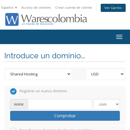
Español
Acceso de clientes
Crear cuenta de cliente
Ver Carrito
Togg
navig
Introduce un dominio...
Registrar un nuevo dominio
www.
Comprobar