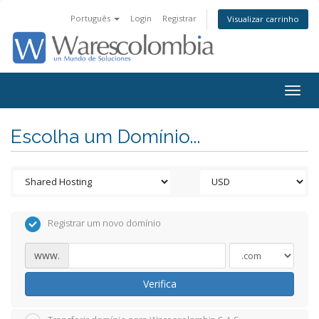
Português
Login
Registrar
Visualizar carrinho
Togg
navig
Escolha um Domínio...
Registrar um novo domínio
www.
Verifica