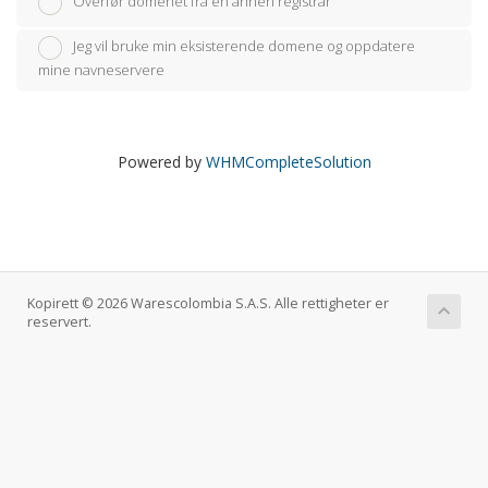
Overfør domenet fra en annen registrar
Jeg vil bruke min eksisterende domene og oppdatere
mine navneservere
Powered by
WHMCompleteSolution
Kopirett © 2026 Warescolombia S.A.S. Alle rettigheter er
reservert.