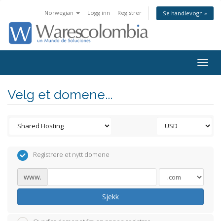
Norwegian
Logg inn
Registrer
Se handlevogn »
Togg
navig
Velg et domene...
Registrere et nytt domene
www.
Sjekk